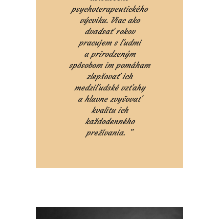
psychoterapeutického
výcviku. Viac ako
dvadsať rokov
pracujem s ľudmi
a prirodzeným
spôsobom im pomáham
zlepšovať ich
medziľudské vzťahy
a hlavne zvyšovať
kvalitu ich
každodenného
prežívania.
"