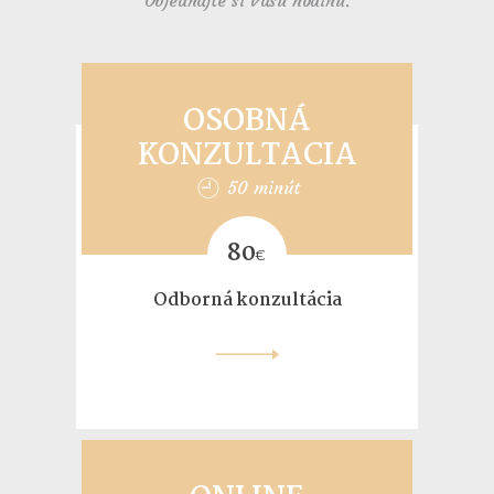
Objednajte si Vašu hodinu.
OSOBNÁ
KONZULTACIA
50 minút
80
€
Odborná konzultácia