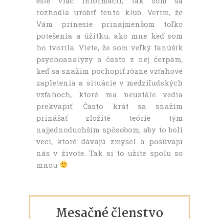
ešte viac informácií, tak som sa
rozhodla urobiť tento klub. Verím, že
Vám prinesie prinajmenšom toľko
potešenia a úžitku, ako mne keď som
ho tvorila. Viete, že som veľký fanúšik
psychoanalýzy a často z nej čerpám,
keď sa snažím pochopiť rôzne vzťahové
zapletenia a situácie v medziľudských
vzťahoch, ktoré ma neustále vedia
prekvapiť. Často krát sa snažím
prinášať zložité teórie tým
najjednoduchším spôsobom, aby to boli
veci, ktoré dávajú zmysel a posúvajú
nás v živote. Tak si to užite spolu so
mnou
Mesačné členstvo