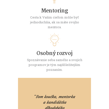
Mentoring
Cesta k Vašim cieľom môže byť
jednoduchšia, ak sa máte svojho
mentora.
Osobný rozvoj
Spoznávanie seba samého a svojich
programov je tým najdôležitejším
poznaním.
"
Som koučka, mentorka
a kandidátka
dlhodobého