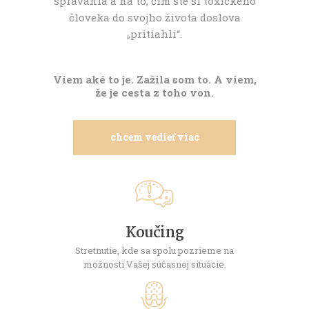
správania a na to, čím ste si toxického
človeka do svojho života doslova
„pritiahli“.
Viem aké to je. Zažila som to. A viem,
že je cesta z toho von.
chcem vedieť viac
Koučing
Stretnutie, kde sa spolu pozrieme na
možnosti Vašej súčasnej situácie.