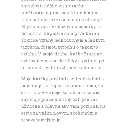
súvislosti nášho vnútorného
prežívania a procesov, ktoré k nám
tieto patologické osobnosti priťahujú.
Aby som vás nezaťažovala odbornými
termínmi, napísala som prvá knihu
Toxické vzťahy jednoduchým a ľahkým
jazykom, formou príbehu o takomto
vzťahu. V mojej druhej knihe Zranené
vzťahy idem viac do hĺbky a pátram po
príčinách týchto vzťahov a ako na to.
Moje knižky prečítali už tisícky ľudí a
pomáhajú im lepšie rozumieť tomu, čo
sa im v živote deje. Zo srdca si želám,
aby moja práca a knihy boli pre vás
užitočné a hlavne aby vám pomohli na
ceste za vašim novým, spokojným a
sebavedomejším ja.