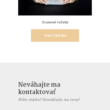
Zranené vzťahy
viac o knihe
Neváhajte ma
kontaktovať
Máte otázku? Kontaktujte ma teraz!