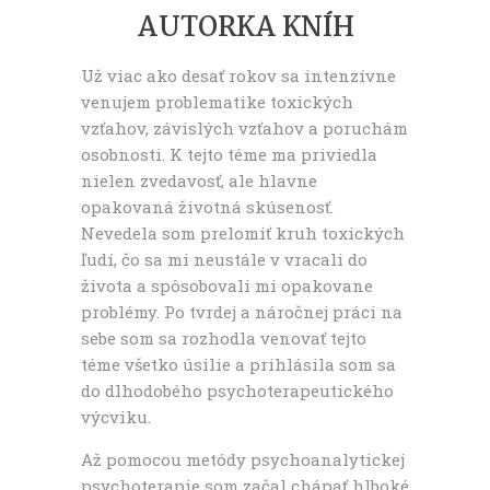
AUTORKA KNÍH
Už viac ako desať rokov sa intenzívne
venujem problematike toxických
vzťahov, závislých vzťahov a poruchám
osobnosti. K tejto téme ma priviedla
nielen zvedavosť, ale hlavne
opakovaná životná skúsenosť.
Nevedela som prelomiť kruh toxických
ľudí, čo sa mi neustále v vracali do
života a spôsobovali mi opakovane
problémy. Po tvrdej a náročnej práci na
sebe som sa rozhodla venovať tejto
téme všetko úsilie a prihlásila som sa
do dlhodobého psychoterapeutického
výcviku.
Až pomocou metódy psychoanalytickej
psychoterapie som začal chápať hlboké