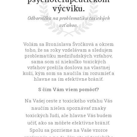
t
výcviku.
Odborníčka na problematiku toxických
vzťahov.
Volám sa Bronislava Švrčková a okrem
toho, že sa roky vzdelávam a sledujem
problematiku medziľudských vzťahov,
sama som si niekoľko toxických
vzťahov prežila doslova na vlastnej
koži, kým som sa naučila im rozumieť a
hlavne sa im efektívne brániť.
S čím Vám viem pomôcť?
Na Vašej ceste z toxického vzťahu Vás
naučím nielen spoznávať znaky
toxických ľudí, ale hlavne Vás budem
učiť, ako sa môžete efektívne brániť.
Spolu sa pozrieme na Vaše vzorce