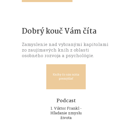
Dobrý kouč Vám číta
Zamyslenie nad vybranými kapitolami
zo zaujímavých kníh z oblasti
osobného rozvoja a psychológie.
Podcast
Podcast
Podcast
10. Ilsa Sandová -
1. Viktor Frankl -
2. Richard Rohr -
Zblíženie
Hľadanie zmyslu
Padanie do výšky
života