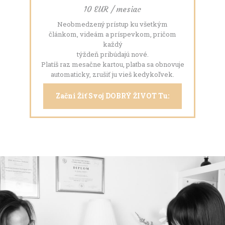
10 EUR / mesiac
Neobmedzený prístup ku všetkým
článkom, videám a príspevkom, pričom
každý
týždeň pribúdajú nové.
Platíš raz mesačne kartou, platba sa obnovuje
automaticky, zrušiť ju vieš kedykoľvek.
Začni Žiť Svoj DOBRÝ ŽIVOT Tu: