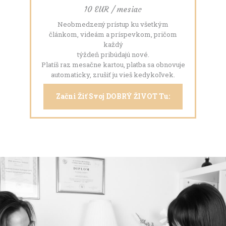
10 EUR / mesiac
Neobmedzený prístup ku všetkým
článkom, videám a príspevkom, pričom
každý
týždeň pribúdajú nové.
Platíš raz mesačne kartou, platba sa obnovuje
automaticky, zrušiť ju vieš kedykoľvek.
Začni Žiť Svoj DOBRÝ ŽIVOT Tu: