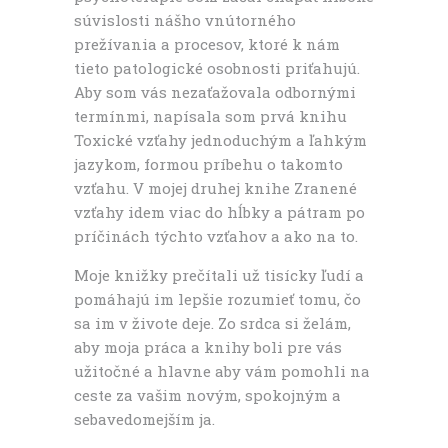
súvislosti nášho vnútorného
prežívania a procesov, ktoré k nám
tieto patologické osobnosti priťahujú.
Aby som vás nezaťažovala odbornými
termínmi, napísala som prvá knihu
Toxické vzťahy jednoduchým a ľahkým
jazykom, formou príbehu o takomto
vzťahu. V mojej druhej knihe Zranené
vzťahy idem viac do hĺbky a pátram po
príčinách týchto vzťahov a ako na to.
Moje knižky prečítali už tisícky ľudí a
pomáhajú im lepšie rozumieť tomu, čo
sa im v živote deje. Zo srdca si želám,
aby moja práca a knihy boli pre vás
užitočné a hlavne aby vám pomohli na
ceste za vašim novým, spokojným a
sebavedomejším ja.