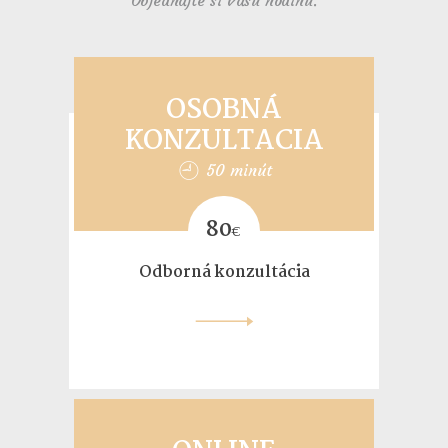
Objednajte si Vašu hodinu.
OSOBNÁ
KONZULTACIA
50 minút
80
€
Odborná konzultácia