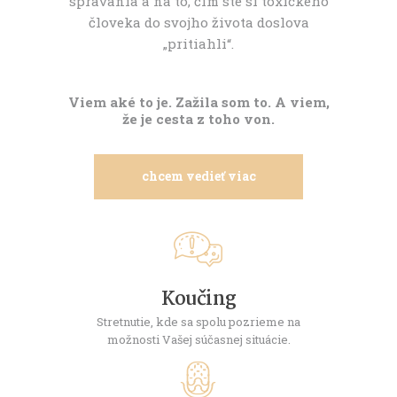
správania a na to, čím ste si toxického
človeka do svojho života doslova
„pritiahli“.
Viem aké to je. Zažila som to. A viem,
že je cesta z toho von.
chcem vedieť viac
Koučing
Stretnutie, kde sa spolu pozrieme na
možnosti Vašej súčasnej situácie.