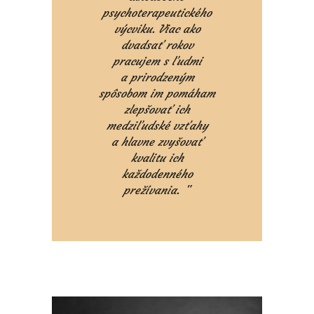
psychoterapeutického
výcviku. Viac ako
dvadsať rokov
pracujem s ľudmi
a prirodzeným
spôsobom im pomáham
zlepšovať ich
medziľudské vzťahy
a hlavne zvyšovať
kvalitu ich
každodenného
prežívania.
"