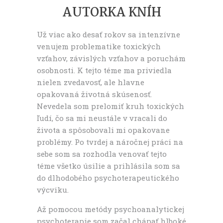
AUTORKA KNÍH
Už viac ako desať rokov sa intenzívne
venujem problematike toxických
vzťahov, závislých vzťahov a poruchám
osobnosti. K tejto téme ma priviedla
nielen zvedavosť, ale hlavne
opakovaná životná skúsenosť.
Nevedela som prelomiť kruh toxických
ľudí, čo sa mi neustále v vracali do
života a spôsobovali mi opakovane
problémy. Po tvrdej a náročnej práci na
sebe som sa rozhodla venovať tejto
téme všetko úsilie a prihlásila som sa
do dlhodobého psychoterapeutického
výcviku.
Až pomocou metódy psychoanalytickej
psychoterapie som začal chápať hlboké