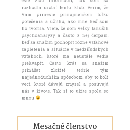
ešte viac informácií, tak som sa
rozhodla urobiť tento klub. Verím, že
Vám prinesie prinajmenšom toľko
potešenia a úžitku, ako mne keď som
ho tvorila. Viete, že som veľký fanúšik
psychoanalýzy a často z nej čerpám,
keď sa snažím pochopiť rôzne vzťahové
zapletenia a situácie v medziľudských
vzťahoch, ktoré ma neustále vedia
prekvapiť. Často krát sa snažím
prinášať zložité teórie tým
najjednoduchším spôsobom, aby to boli
veci, ktoré dávajú zmysel a posúvajú
nás v živote. Tak si to užite spolu so
mnou
Mesačné členstvo