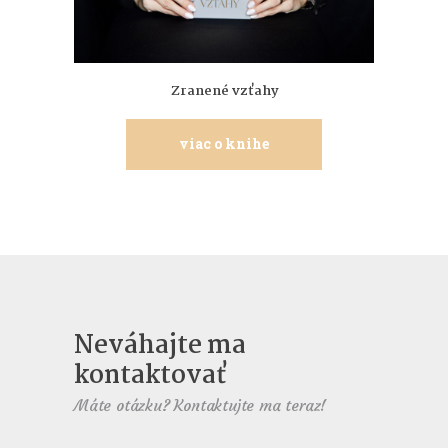
Zranené vzťahy
viac o knihe
Neváhajte ma
kontaktovať
Máte otázku? Kontaktujte ma teraz!