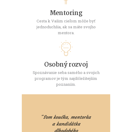
Mentoring
Cesta k Vašim cieľom môže byť
jednoduchšia, ak sa máte svojho
mentora.
Osobný rozvoj
Spoznávanie seba samého a svojich
programov je tým najdôležitejším
poznaním.
"
Som koučka, mentorka
a kandidátka
dlhodobého