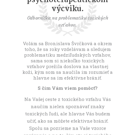
t
výcviku.
Odborníčka na problematiku toxických
vzťahov.
Volám sa Bronislava Švrčková a okrem
toho, že sa roky vzdelávam a sledujem
problematiku medziľudských vzťahov,
sama som si niekoľko toxických
vzťahov prežila doslova na vlastnej
koži, kým som sa naučila im rozumieť a
hlavne sa im efektívne brániť.
S čím Vám viem pomôcť?
Na Vašej ceste z toxického vzťahu Vás
naučím nielen spoznávať znaky
toxických ľudí, ale hlavne Vás budem
učiť, ako sa môžete efektívne brániť.
Spolu sa pozrieme na Vaše vzorce