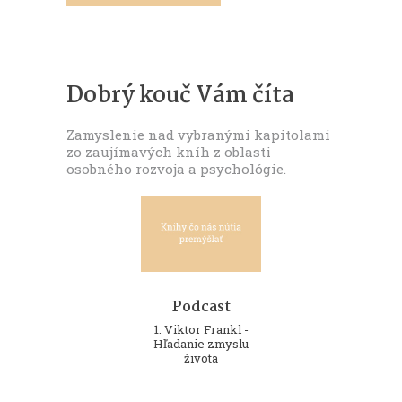
Dobrý kouč Vám číta
Zamyslenie nad vybranými kapitolami
zo zaujímavých kníh z oblasti
osobného rozvoja a psychológie.
Podcast
Podcast
Podcast
10. Ilsa Sandová -
1. Viktor Frankl -
2. Richard Rohr -
Zblíženie
Hľadanie zmyslu
Padanie do výšky
života