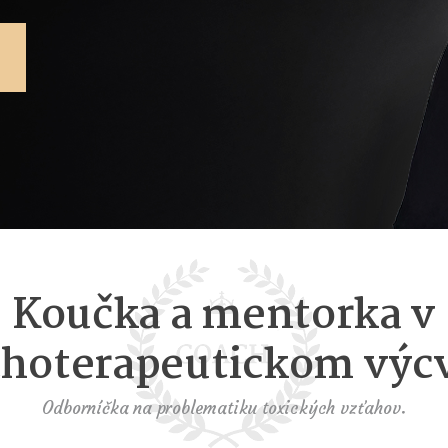
Koučka a mentorka v
hoterapeutickom výc
Odborníčka na problematiku toxických vzťahov.