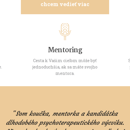
chcem vedieť viac
Mentoring
e
Cesta k Vašim cieľom môže byť
e.
jednoduchšia, ak sa máte svojho
mentora.
"
Som koučka, mentorka a kandidátka
dlhodobého psychoterapeutického výcviku.