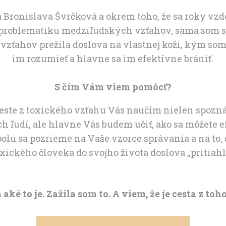
 Bronislava Švrčková a okrem toho, že sa roky vz
problematiku medziľudských vzťahov, sama som s
vzťahov prežila doslova na vlastnej koži, kým som
im rozumieť a hlavne sa im efektívne brániť.
S čím Vám viem pomôcť?
ceste z toxického vzťahu Vás naučím nielen spozn
h ľudí, ale hlavne Vás budem učiť, ako sa môžete 
polu sa pozrieme na Vaše vzorce správania a na to, 
xického človeka do svojho života doslova „pritiahl
aké to je. Zažila som to. A viem, že je cesta z toh