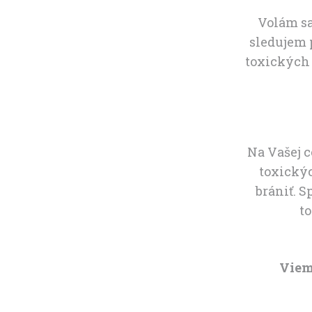
Volám sa
sledujem 
toxických 
Na Vašej 
toxickýc
brániť. S
to
Viem 