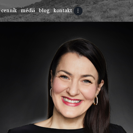
cenník
médiá
blog
kontakt