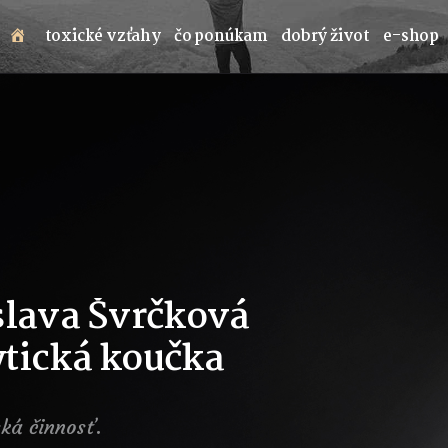
toxické vzťahy
čo ponúkam
dobrý život
e-shop
slava Švrčková
tická koučka
ká činnosť.