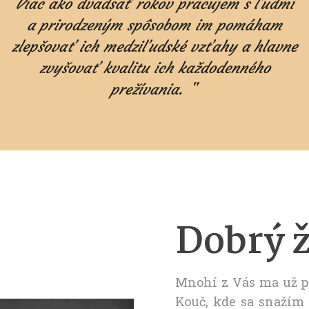
Viac ako dvadsať rokov pracujem s ľudmi
a prirodzeným spôsobom im pomáham
zlepšovať ich medziľudské vzťahy a hlavne
zvyšovať kvalitu ich každodenného
prežívania.
"
Dobrý ž
Mnohí z Vás ma už p
Kouč, kde sa snažím