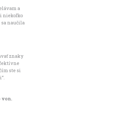
delávam a
i niekoľko
 sa naučila
ávať znaky
efektívne
čím ste si
i“.
o von.