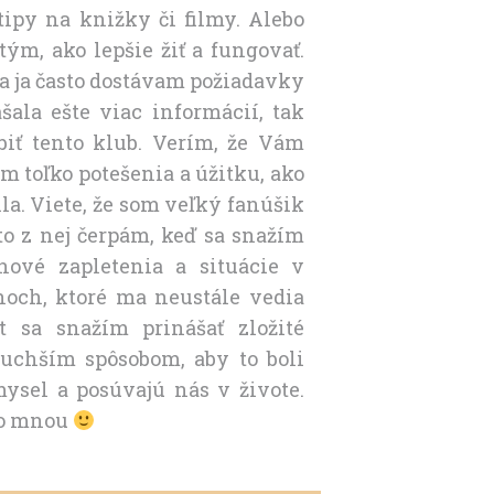
tipy na knižky či filmy. Alebo
ým, ako lepšie žiť a fungovať.
a ja často dostávam požiadavky
šala ešte viac informácií, tak
biť tento klub. Verím, že Vám
 toľko potešenia a úžitku, ako
a. Viete, že som veľký fanúšik
o z nej čerpám, keď sa snažím
hové zapletenia a situácie v
och, ktoré ma neustále vedia
át sa snažím prinášať zložité
duchším spôsobom, aby to boli
mysel a posúvajú nás v živote.
 so mnou