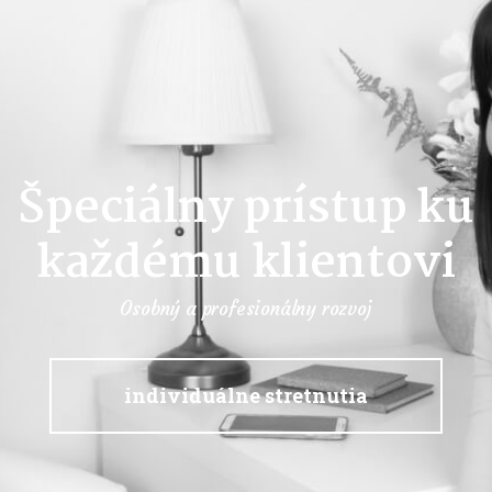
Špeciálny prístup ku
každému klientovi
Osobný a profesionálny rozvoj
individuálne stretnutia