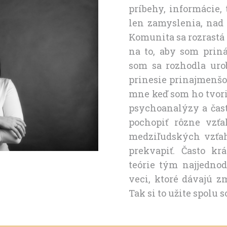
príbehy, informácie, 
len zamyslenia, nad t
Komunita sa rozrastá 
na to, aby som priná
som sa rozhodla uro
prinesie prinajmenšom
mne keď som ho tvoril
psychoanalýzy a čast
pochopiť rôzne vzťa
medziľudských vzťah
prekvapiť. Často kr
teórie tým najjedno
veci, ktoré dávajú z
Tak si to užite spolu