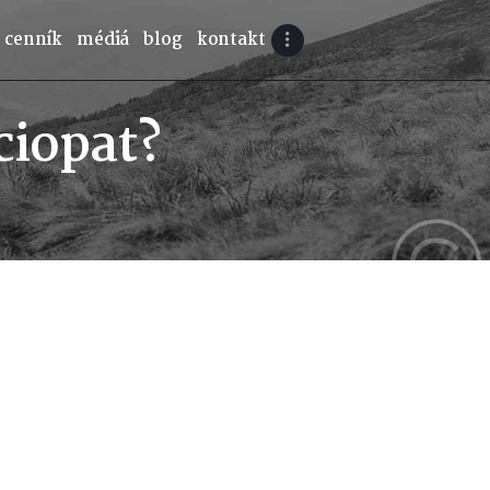
cenník
médiá
blog
kontakt
ciopat?