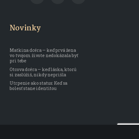
Novinky
Matkina dcéra — keď prvá žena
vo tvojom živote nedokázala byť
pri tebe
Otcova dcéra — keď láska, ktorú
si zaslúžiš, nikdy neprišla
Utrpenie ako status: Keď sa
bolesť stane identitou