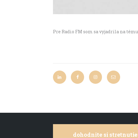
n
t
Pre Radio FM som sa vyjadrila na tém
dohodnite si stretnutie