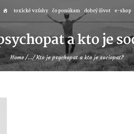
toxické vzťahy
čo ponúkam
dobrý život
e-shop
 psychopat a kto je so
Home
...
Kto je psychopat a kto je sociopat?