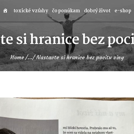
toxické vzťahy
čo ponúkam
dobrý život
e-shop
e si hranice bez poc
Home
...
Nastavte si hranice bez pocitu viny