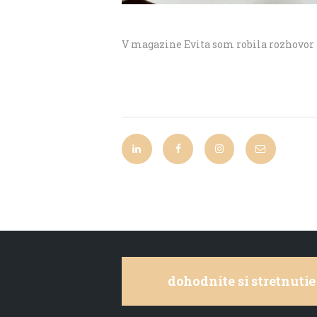
V magazine Evita som robila rozhovor
dohodnite si stretnutie