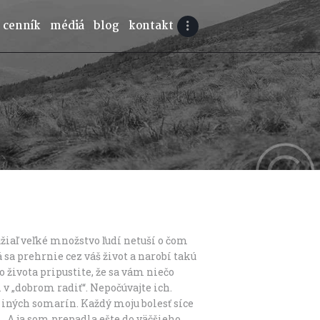
cenník
médiá
blog
kontakt
užiaľ veľké množstvo ľudí netuší o čom
 sa prehrnie cez váš život a narobí takú
ho života pripustite, že sa vám niečo
v „dobrom radiť“. Nepočúvajte ich.
 iných somarín. Každý moju bolesť síce
… A ja som prepadla ešte do väčšieho