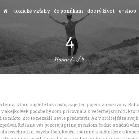
toxické vzťahy
čo ponúkam
dobrý život
e-shop
4
Home
...
4
 téma, ktorú nájdete tak často, až je ten pojem zneužívaný. Boh
h v akejkoľvek podobe by som prirovnala k veternej smršti, ktorá
i to nikto, kto to nezažil nevie predstaviť. Ak v určitej fáze svoj
ozprávať, ľudia na vás pozerajú prinajmenšom čudne a začnú vám 
la psychiatria, psychológa, kouča, rodinné konštelácie a kopec
, keď som mala pocit, že mi hovoria si len prehnane precitlivená