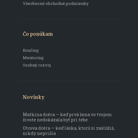
Všeobecné obchodné podmienky
Čo ponúkam
Koučing
Mentoring
Osobný rozvoj
Novinky
Matkina dcéra — keď prvá žena vo tvojom
živote nedokázala byť pri tebe
Otcova dcéra — keď láska, ktorú si zaslúžiš,
nikdy neprišla