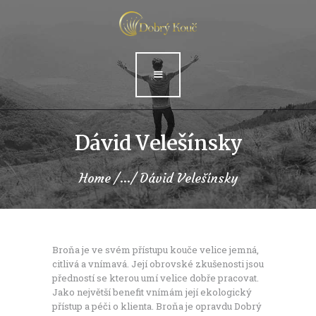
Médiá
Blog
Kontakt
Rezervácia
Dávid Velešínsky
A
Home
...
Dávid Velešínsky
c
c
o
Broňa je ve svém přístupu kouče velice jemná,
citlivá a vnímavá. Její obrovské zkušenosti jsou
u
předností se kterou umí velice dobře pracovat.
Jako největší benefit vnímám její ekologický
n
přístup a péči o klienta. Broňa je opravdu Dobrý