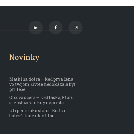
Novinky
Matkina dcéra — keď prvá žena
vo tvojom živote nedokázala byť
pri tebe
Otcova dcéra — keď láska, ktorú
si zaslúžiš, nikdy neprišla
Utrpenie ako status: Keď sa
bolesť stane identitou