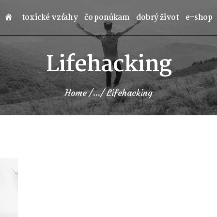
toxické vzťahy
čo ponúkam
dobrý život
e-shop
Lifehacking
Home
...
Lifehacking