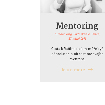
n
t
Mentoring
Lifehacking,
Podnikanie,
Práca,
Životný štýl
Cesta k Vašim cieľom môže byť
jednoduchšia, ak sa máte svojho
mentora.
learn more